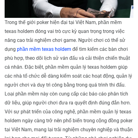
Trong thế giới poker hiện đại tại Việt Nam, phần mềm
texas holdem đóng vai trò cực kỳ quan trọng trong việc
nâng cao trải nghiệm chơi game. Người chơi có thể sử
dụng
phần mềm texas holdem
để tìm kiếm các bàn chơi
phù hợp, theo dõi lịch sử ván đấu và cải thiện chiến thuật
cá nhân. Đặc biệt, phần mềm quản lý texas holdem giúp
các nhà tổ chức dễ dàng kiểm soát các hoạt động, quản lý
người chơi và duy trì công bằng trong quá trình thi đấu.
Loại phần mềm này còn cung cấp các báo cáo phân tích
dữ liệu, giúp người chơi đưa ra quyết định đúng đắn hơn.
Với sự phát triển của công nghệ, phần mềm quản lý texas
holdem ngày càng trở nên phổ biến trong cộng đồng poker
tại Việt Nam, mang lại trải nghiệm chuyên nghiệp và thuận