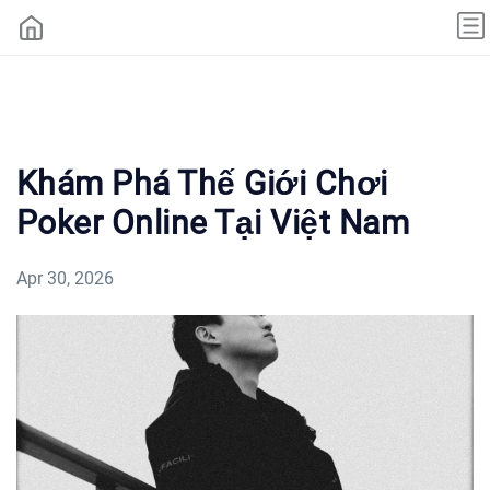
Khám Phá Thế Giới Chơi
Poker Online Tại Việt Nam
Apr 30, 2026