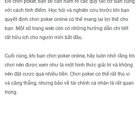
Để chơi poker, bạn sẽ cần nắm rõ các quy tắc cơ bản cùng
với cách tính điểm. Học hỏi và nghiên cứu trước khi bạn
quyết định chơi poker online có thể mang lại lợi thế cho
bạn. Một số trang web còn có những hướng dẫn chi tiết
rất hữu ích cho người mới bắt đầu.
Cuối cùng, khi bạn chơi poker online, hãy luôn nhớ rằng trò
chơi nên được xem như là một hình thức giải trí và không
nên đặt cược quá nhiều tiền. Chơi poker có thể rất thú vị
và căng thẳng, nhưng bảo vệ tài chính cá nhân là rất quan
trọng.